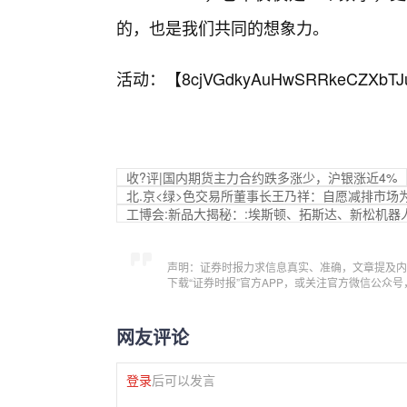
的，也是我们共同的想象力。
活动：【
8cjVGdkyAuHwSRRkeCZXbTJ
收?评|国内期货主力合约跌多涨少，沪银涨近4%
北.京<绿>色交易所董事长王乃祥：自愿减排市场
工博会:新品大揭秘：:埃斯顿、拓斯达、新松机器
声明：证券时报力求信息真实、准确，文章提及内
下载“证券时报”官方APP，或关注官方微信公众
网友评论
登录
后可以发言