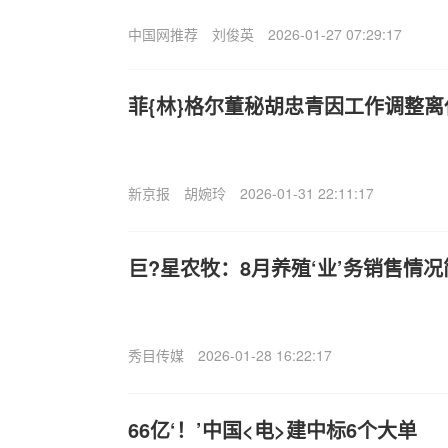
中国网推荐
刘俊英
2026-01-27 07:29:17
菲{林}格尔董秘胡忠青因工作调整离
新京报
胡婉玲
2026-01-31 22:11:17
巨?星农牧：8月养殖‘业’务销售情况
秀目传媒
2026-01-28 16:22:17
66亿‘！’中国<电>建中标6个大单