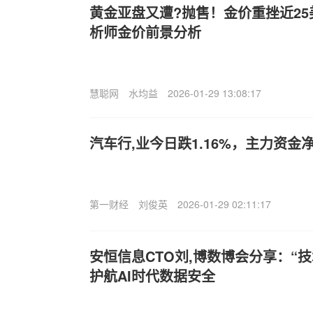
黄金亚盘又遭?抛售！金价重挫近25美元
析师金价前景分析
慧聪网
水均益
2026-01-29 13:08:17
汽车行,业今日跌1.16%，主力资金净
第一财经
刘俊英
2026-01-29 02:11:17
安恒信息CTO刘,博数博会分享：“技
护航AI时代数据安全