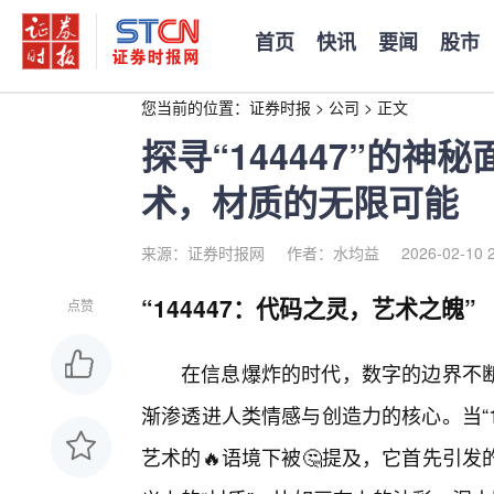
首页
快讯
要闻
股市
您当前的位置：
证券时报
>
公司
>
正文
探寻“144447”的
术，材质的无限可能
来源：证券时报网
作者：水均益
2026-02-10 
“144447：代码之灵，艺术之魄”
点赞
在信息爆炸的时代，数字的边界不断
渐渗透进人类情感与创造力的核心。当“1
艺术的🔥语境下被🤔提及，它首先引