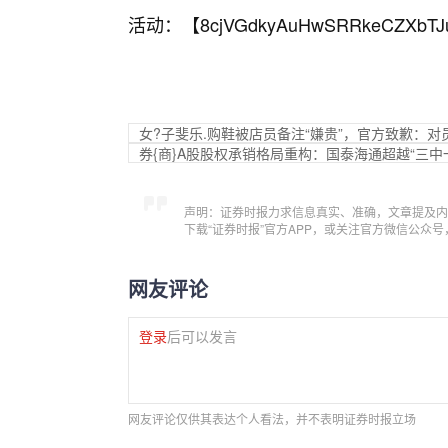
活动：【
8cjVGdkyAuHwSRRkeCZXbTJ
女?子斐乐.购鞋被店员备注“嫌贵”，官方致歉：对
券{商}A股股权承销格局重构：国泰海通超越“三中
声明：证券时报力求信息真实、准确，文章提及内
下载“证券时报”官方APP，或关注官方微信公众
网友评论
登录
后可以发言
网友评论仅供其表达个人看法，并不表明证券时报立场