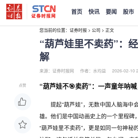
首页
快讯
要闻
股市
您当前的位置：
证券时报
>
公司
>
正文
“葫芦娃里不卖药”：
解
来源：证券时报网
作者：水均益
2026-02-10 
“葫芦娃不🎯卖药”：一声童年呐
点赞
提起“葫芦娃”，无数中国人脑海中
雄。他们是中国动画史上的一个里程碑
“葫芦娃里不卖药”，更是如同一句神秘